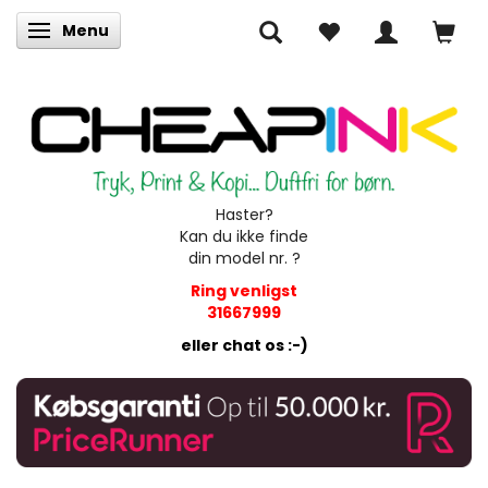
Menu
Skifte navigation
Haster?
Kan du ikke finde
din model nr. ?
Ring venligst
31667999
eller chat os :-)