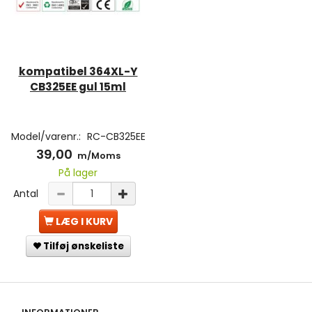
kompatibel 364XL-Y
CB325EE gul 15ml
Model/varenr.:
RC-CB325EE
39,00
m/Moms
På lager
Antal
LÆG I KURV
Tilføj ønskeliste