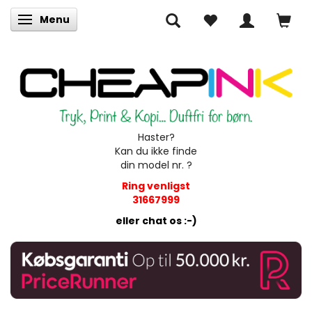
Menu
Skifte navigation
Haster?
Kan du ikke finde
din model nr. ?
Ring venligst
31667999
eller chat os :-)