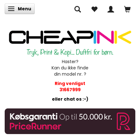
Menu
Skifte navigation
Haster?
Kan du ikke finde
din model nr. ?
Ring venligst
31667999
eller chat os :-)