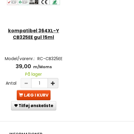
kompatibel 364XL-Y
CB325EE gul 15ml
Model/varenr.:
RC-CB325EE
39,00
m/Moms
På lager
Antal
LÆG I KURV
Tilføj ønskeliste