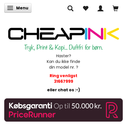
Menu
Skifte navigation
Haster?
Kan du ikke finde
din model nr. ?
Ring venligst
31667999
eller chat os :-)