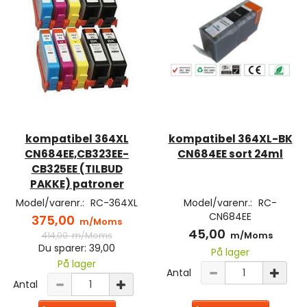
kompatibel 364XL
kompatibel 364XL-BK
CN684EE,CB323EE-
CN684EE sort 24ml
CB325EE (TILBUD
PAKKE) patroner
Model/varenr.:
RC-364XL
Model/varenr.:
RC-
CN684EE
375,00
m/Moms
45,00
414,00
m/Moms
m/Moms
Du sparer:
39,00
På lager
På lager
Antal
Antal