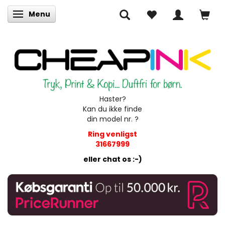
Menu
Skifte navigation
Haster?
Kan du ikke finde
din model nr. ?
Ring venligst
31667999
eller chat os :-)