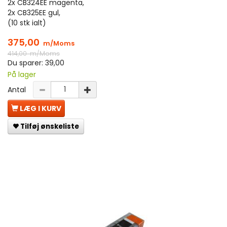
2x CB324EE magenta,
2x CB325EE gul,
(10 stk ialt)
375,00
m/Moms
414,00
m/Moms
Du sparer:
39,00
På lager
Antal
LÆG I KURV
Tilføj ønskeliste