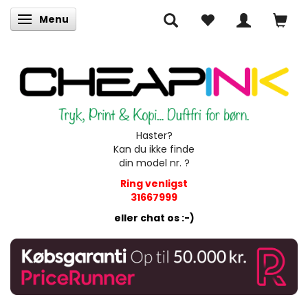
Menu
Skifte navigation
Haster?
Kan du ikke finde
din model nr. ?
Ring venligst
31667999
eller chat os :-)