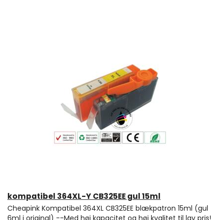
kompatibel 364XL-Y CB325EE gul 15ml
Cheapink Kompatibel 364XL CB325EE blækpatron 15ml (gul
6ml i original) --Med høj kapacitet og høj kvalitet til lav pris!