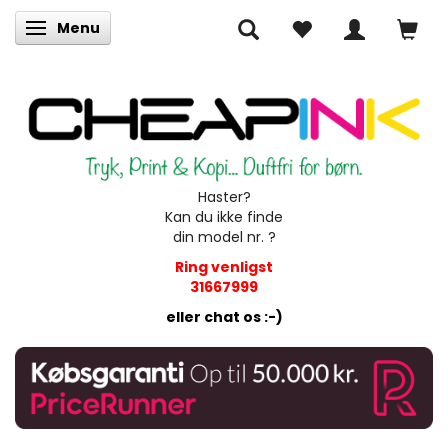
Menu
Skifte navigation
Haster?
Kan du ikke finde
din model nr. ?
Ring venligst
31667999
eller chat os :-)