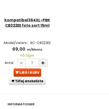
kompatibel364XL-PBK
CB322EE foto sort 15ml
Model/varenr.:
RC-CB322EE
69,00
m/Moms
På lager
Antal
LÆG I KURV
Tilføj ønskeliste
INFORMATIONER