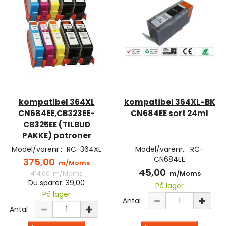
kompatibel 364XL
kompatibel 364XL-BK
CN684EE,CB323EE-
CN684EE sort 24ml
CB325EE (TILBUD
PAKKE) patroner
Model/varenr.:
RC-364XL
Model/varenr.:
RC-
CN684EE
375,00
m/Moms
45,00
414,00
m/Moms
m/Moms
Du sparer:
39,00
På lager
På lager
Antal
Antal