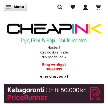
Menu
Skifte navigation
Haster?
Kan du ikke finde
din model nr. ?
Ring venligst
31667999
eller chat os :-)