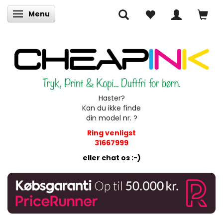
Menu
Skifte navigation
Haster?
Kan du ikke finde
din model nr. ?
Ring venligst
31667999
eller chat os :-)