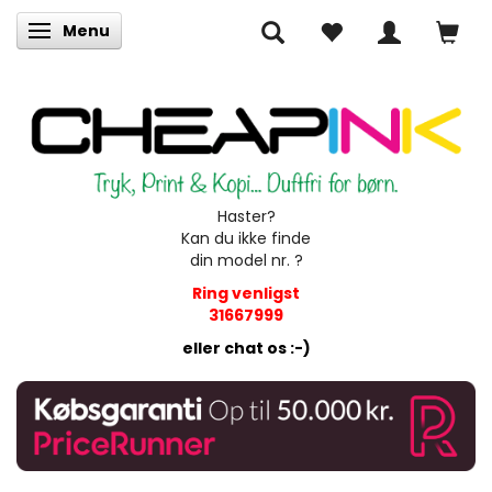
Menu
Skifte navigation
Haster?
Kan du ikke finde
din model nr. ?
Ring venligst
31667999
eller chat os :-)