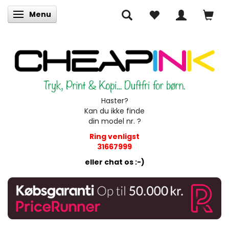
Menu
Skifte navigation
Haster?
Kan du ikke finde
din model nr. ?
Ring venligst
31667999
eller chat os :-)