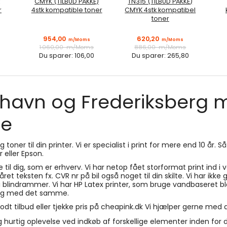
CMYK (TILBUD PAKKE)
TN315 (TILBUD PAKKE)
r
4stk kompatible toner
CMYK 4stk kompatibel
toner
954,00
620,20
m/Moms
m/Moms
1.060,00
m/Moms
886,00
m/Moms
Du sparer:
106,00
Du sparer:
265,80
nhavn og Frederiksberg me
ce
oner til din printer. Vi er specialist i print for mere end 10 år. Så 
 eller Epson.
e til dig, som er erhverv. Vi har netop fået storformat print ind i 
ritskåret teksten fx. CVR nr på bil også noget til din skilte. Vi har 
 i blindrammer. Vi har HP Latex printer, som bruge vandbaseret b
brug med det samme.
dt tilbud eller tjekke pris på cheapink.dk Vi hjælper gerne med des
 hurtig oplevelse ved indkøb af forskellige elementer inden for den