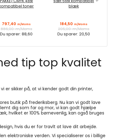
PAKKE) CMYK 4stk
sæt 5stk kompatibel
med 6 kompa
kompatibel toner
blæk
blæk inkl. 
797,40
184,50
252,00
m/Moms
m/Moms
m/M
886,00
m/Moms
205,00
m/Moms
280,00
m/M
Du sparer:
88,60
Du sparer:
20,50
Du sparer:
2
d tip top kvalitet
vi er sikker på, at vi kender godt din printer,
vores butik på frederiksberg. Nu kan vi godt lave
ikke glemt dig som far og mor, vi kan godt hjælpe
læk, hvilket er 100% børnevenlig, kan også bruges
ign, hvis du er for travlt at lave dit arbejde.
 elektroniske verden. Vi specialiserer os i billige