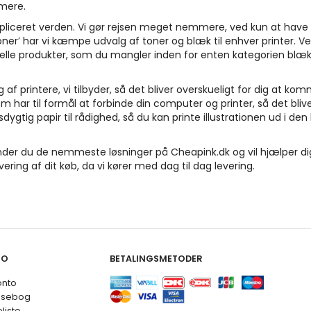
 mere.
ompliceret verden. Vi gør rejsen meget nemmere, ved kun at hav
oner’ har vi kæmpe udvalg af toner og blæk til enhver printer. Ved
lle produkter, som du mangler inden for enten kategorien blækpa
af printere, vi tilbyder, så det bliver overskueligt for dig at ko
om har til formål at forbinde din computer og printer, så det blive
etsdygtig papir til rådighed, så du kan printe illustrationen ud i de
for finder du de nemmeste løsninger på Cheapink.dk og vil hjælper
vering af dit køb, da vi kører med dag til dag levering.
TO
BETALINGSMETODER
onto
ssebog
liste