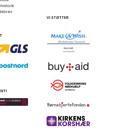
historik
dsbrev
VI STØTTER
T
NTI