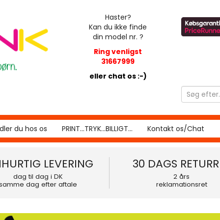
Haster?
Kan du ikke finde
din model nr. ?
Ring venligst
31667999
eller chat os :-)
ler du hos os
PRINT...TRYK...BILLIGT...
Kontakt os/Chat
NHURTIG LEVERING
30 DAGS RETURR
dag til dag i DK
2 års
samme dag efter aftale
reklamationsret