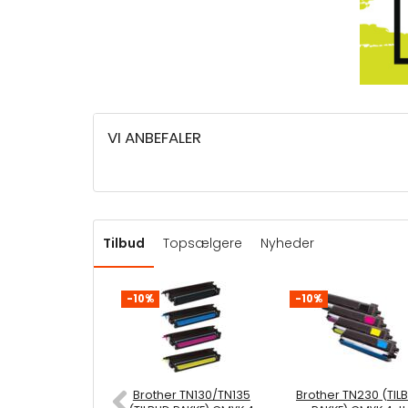
VI ANBEFALER
Tilbud
Topsælgere
Nyheder
-10%
-10%
Brother TN130/TN135
Brother TN230 (TIL