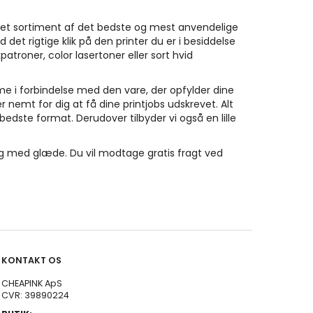
e et sortiment af det bedste og mest anvendelige
 det rigtige klik på den printer du er i besiddelse
troner, color lasertoner eller sort hvid
mme i forbindelse med den vare, der opfylder dine
r nemt for dig at få dine printjobs udskrevet. Alt
n bedste format. Derudover tilbyder vi også en lille
 dig med glæde. Du vil modtage gratis fragt ved
KONTAKT OS
CHEAPINK ApS
CVR: 39890224