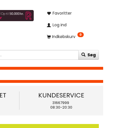
Favoritter
Log ind
0
Indkøbskurv
Søg
ET
KUNDESERVICE
31667999
08:30-20:30