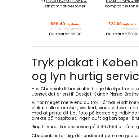
(TILBUD PAKKE) CMYK 4
PAKKE) CMYK 4stk
stk kompatibel toner
kompatibel tone
599,40
522,00
m/Moms
m/Moms
666,00
m/Moms
580,00
m/Moms
Du sparer:
66,60
Du sparer:
58,00
Tryk plakat i Købe
og lyn hurtig servi
Hos Cheapink.dk har vi altid billige blækpatroner og t
uanset det er en HP Deskjet, Canon Pixma, Brother
Vi har meget mere end du tror. I år har vi lidt mer
plakat i alle størrelser, Visitkort, vindues folie, f
med at printe dit flot foto på lærred og indbinde
direkte på hospitalet, ingen duft og kan tage i 
Ring til vores kundeservice på 31667999 at få et go
Cheapink er for dig, der ønsker at gøre i en god og