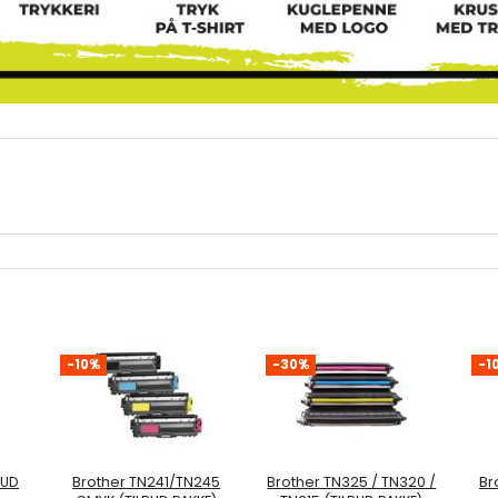
-10%
-30%
-1
BUD
Brother TN241/TN245
Brother TN325 / TN320 /
Br