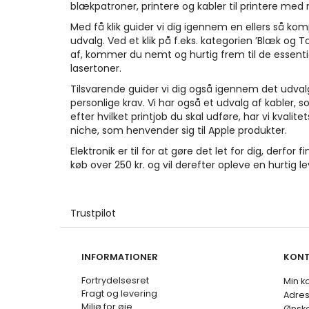
blækpatroner, printere og kabler til printere med
Med få klik guider vi dig igennem en ellers så k
udvalg. Ved et klik på f.eks. kategorien ’Blæk og T
af, kommer du nemt og hurtig frem til de essentie
lasertoner.
Tilsvarende guider vi dig også igennem det udvalg 
personlige krav. Vi har også et udvalg af kabler, s
efter hvilket printjob du skal udføre, har vi kvalit
niche, som henvender sig til Apple produkter.
Elektronik er til for at gøre det let for dig, der
køb over 250 kr. og vil derefter opleve en hurtig le
Trustpilot
INFORMATIONER
KON
Fortrydelsesret
Min k
Fragt og levering
Adre
Miljø for øje
Ønske