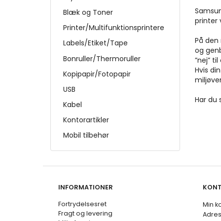
Samsung
Blæk og Toner
printer
Printer/Multifunktionsprintere
På den 
Labels/Etiket/Tape
og genb
Bonruller/Thermoruller
”nej” t
Hvis di
Kopipapir/Fotopapir
miljøve
USB
Har du 
Kabel
Kontorartikler
Mobil tilbehør
INFORMATIONER
KON
Fortrydelsesret
Min k
Fragt og levering
Adre