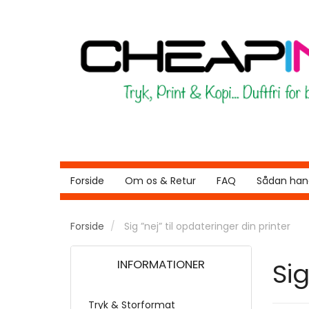
Forside
Om os & Retur
FAQ
Sådan hand
Forside
Sig ”nej” til opdateringer din printer
INFORMATIONER
Sig
Tryk & Storformat