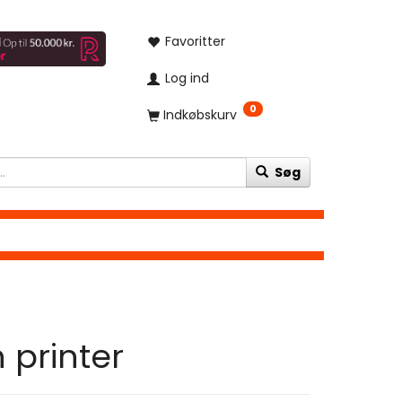
Favoritter
Log ind
0
Indkøbskurv
Søg
n printer