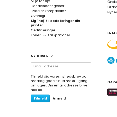
Miljø for øje
Ønske
Handelsbetingelser
Ordre
Hvad er kompatible?
Nyhe
Oversigt
Sig ”nej” til opdateringer din
printer
Certificeringer
FRAG
Toner- & Blækpatroner
NYHEDSBREV
Email-
adresse
Tilmeld dig vores nyhedsbrev og
modtag gode tilbud maks. 1 gang
GARA
om ugen. Din email adresse bliver
hos os.
Tilmeld
Afmeld