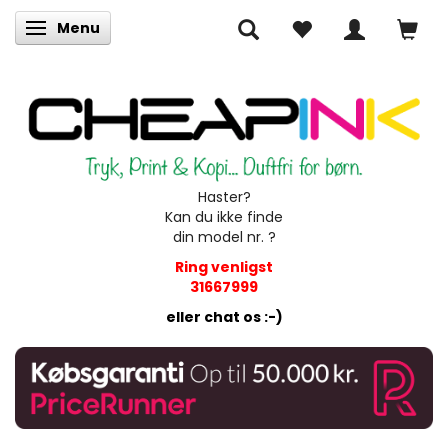
Menu
Skifte navigation
Haster?
Kan du ikke finde
din model nr. ?
Ring venligst
31667999
eller chat os :-)