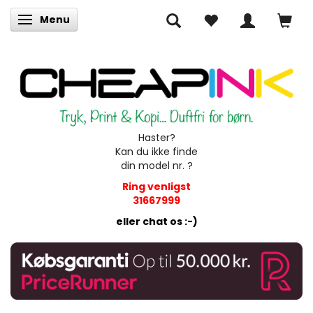
Menu
Skifte navigation
Haster?
Kan du ikke finde
din model nr. ?
Ring venligst
31667999
eller chat os :-)