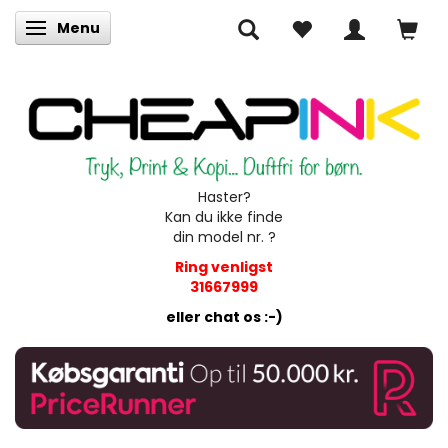
Menu
Skifte navigation
Haster?
Kan du ikke finde
din model nr. ?
Ring venligst
31667999
eller chat os :-)