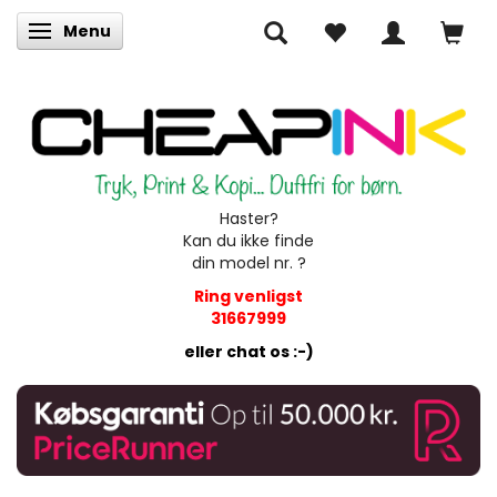
Menu
Skifte navigation
Haster?
Kan du ikke finde
din model nr. ?
Ring venligst
31667999
eller chat os :-)