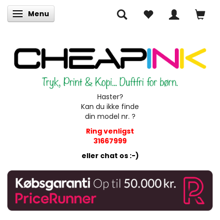
Menu
Skifte navigation
Haster?
Kan du ikke finde
din model nr. ?
Ring venligst
31667999
eller chat os :-)