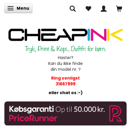
Menu
Skifte navigation
Haster?
Kan du ikke finde
din model nr. ?
Ring venligst
31667999
eller chat os :-)