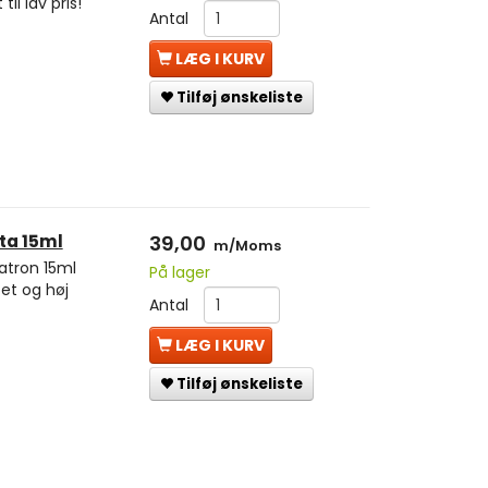
il lav pris!
Antal
LÆG I KURV
Tilføj ønskeliste
ta 15ml
39,00
m/Moms
atron 15ml
På lager
et og høj
Antal
LÆG I KURV
Tilføj ønskeliste