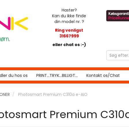
Haster?
Kan du ikke finde
din model nr. ?
Ring venligst
31667999
eller chat os :-)
ler du hos os
PRINT...TRYK...BILLIGT...
Kontakt os/Chat
RONER
Photosmart Premium C310a e-AIO
otosmart Premium C310