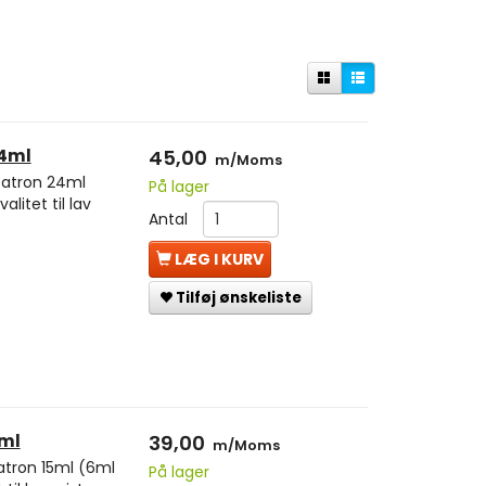
24ml
45,00
m/Moms
atron 24ml
På lager
litet til lav
Antal
LÆG I KURV
Tilføj ønskeliste
5ml
39,00
m/Moms
tron 15ml (6ml
På lager