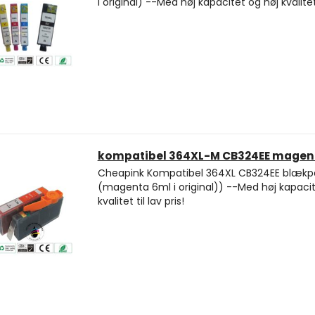
i original) --Med høj kapacitet og høj kvalitet t
kompatibel 364XL-M CB324EE magen
Cheapink Kompatibel 364XL CB324EE blækp
(magenta 6ml i original)) --Med høj kapacit
kvalitet til lav pris!