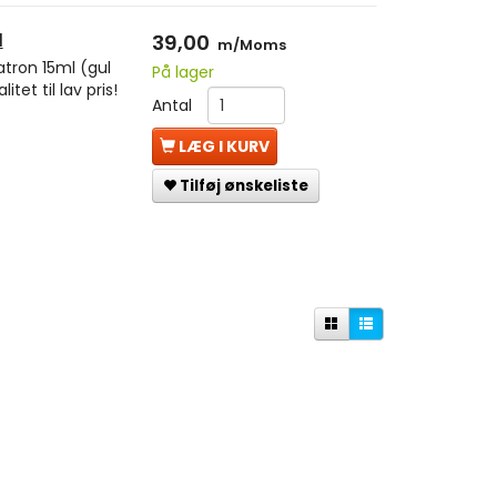
l
39,00
m/Moms
tron 15ml (gul
På lager
tet til lav pris!
Antal
LÆG I KURV
Tilføj ønskeliste