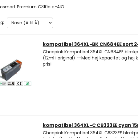
tosmart Premium C310a e-AIO
g:
kompatibel 364XL-BK CN684EE sort 
Cheapink Kompatibel 364XL CN684EE blækp
(12ml i original) --Med høj kapacitet og høj kva
pris!
kompatibel 364XL-C CB323EE cyan 1
Cheapink Kompatibel 364XL CB323EE blækpa