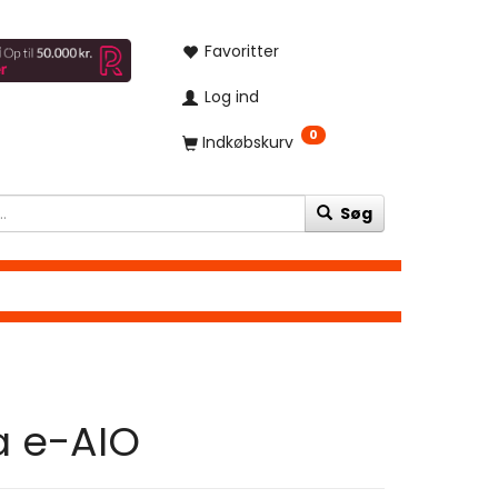
Favoritter
Log ind
0
Indkøbskurv
Søg
a e-AIO