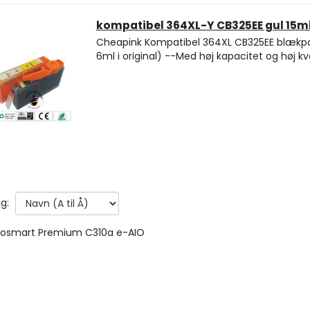
kompatibel 364XL-Y CB325EE gul 15m
Cheapink Kompatibel 364XL CB325EE blækpa
6ml i original) --Med høj kapacitet og høj kvali
g:
tosmart Premium C310a e-AIO