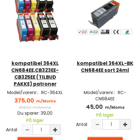
kompatibel 364XL
kompatibel 364XL-BK
CN684EE,CB323EE-
CN684EE sort 24ml
CB325EE (TILBUD
PAKKE) patroner
Model/varenr.:
RC-364XL
Model/varenr.:
RC-
CN684EE
375,00
m/Moms
45,00
414,00
m/Moms
m/Moms
Du sparer:
39,00
På lager
På lager
Antal
Antal