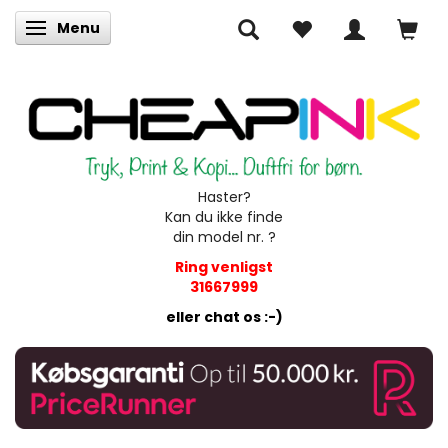
Menu
Skifte navigation
Haster?
Kan du ikke finde
din model nr. ?
Ring venligst
31667999
eller chat os :-)