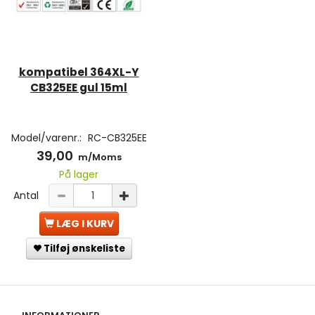
kompatibel 364XL-Y
CB325EE gul 15ml
Model/varenr.:
RC-CB325EE
39,00
m/Moms
På lager
Antal
LÆG I KURV
Tilføj ønskeliste