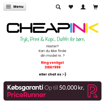
Menu
Skifte navigation
Haster?
Kan du ikke finde
din model nr. ?
Ring venligst
31667999
eller chat os :-)