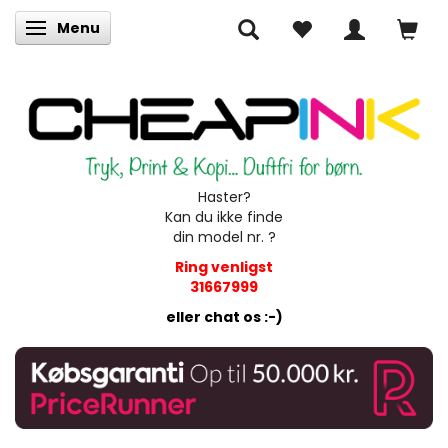
Menu
Skifte navigation
Haster?
Kan du ikke finde
din model nr. ?
Ring venligst
31667999
eller chat os :-)