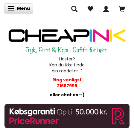
Menu
Skifte navigation
Haster?
Kan du ikke finde
din model nr. ?
Ring venligst
31667999
eller chat os :-)