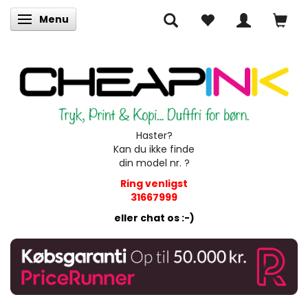
Menu
Skifte navigation
Haster?
Kan du ikke finde
din model nr. ?
Ring venligst
31667999
eller chat os :-)