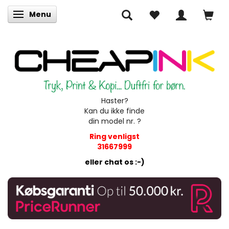
Menu
Skifte navigation
Haster?
Kan du ikke finde
din model nr. ?
Ring venligst
31667999
eller chat os :-)