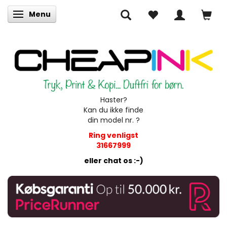
Menu
Skifte navigation
Haster?
Kan du ikke finde
din model nr. ?
Ring venligst
31667999
eller chat os :-)