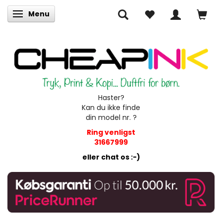
Menu
Skifte navigation
Haster?
Kan du ikke finde
din model nr. ?
Ring venligst
31667999
eller chat os :-)