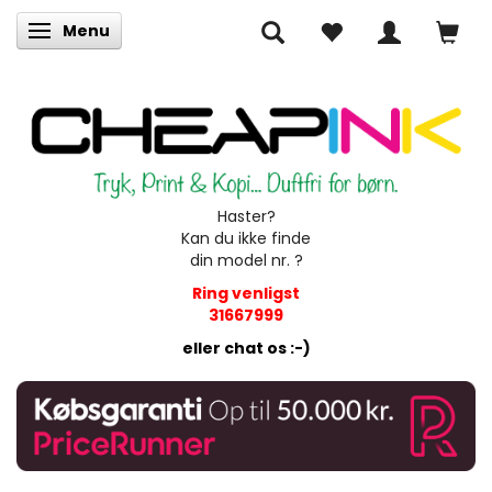
Menu
Skifte navigation
Haster?
Kan du ikke finde
din model nr. ?
Ring venligst
31667999
eller chat os :-)