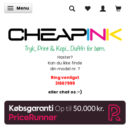
Menu
Skifte navigation
Haster?
Kan du ikke finde
din model nr. ?
Ring venligst
31667999
eller chat os :-)