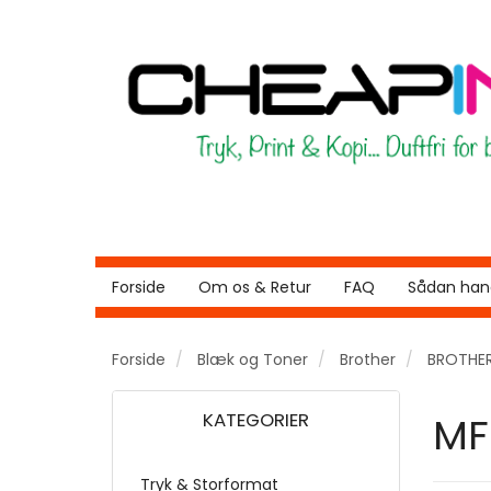
Forside
Om os & Retur
FAQ
Sådan hand
Forside
Blæk og Toner
Brother
BROTHER
KATEGORIER
MF
Tryk & Storformat