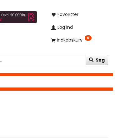
Favoritter
Log ind
0
Indkøbskurv
Søg