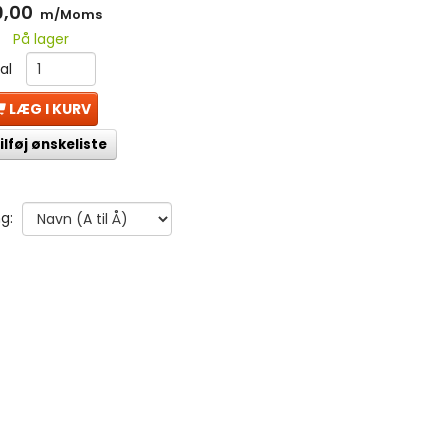
9,00
m/Moms
På lager
tal
LÆG I KURV
ilføj ønskeliste
g: