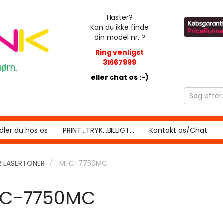
Haster?
Kan du ikke finde
din model nr. ?
Ring venligst
31667999
eller chat os :-)
ler du hos os
PRINT...TRYK...BILLIGT...
Kontakt os/Chat
 LASERTONER
MFC-7750MC
C-7750MC