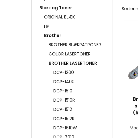
Blæk og Toner
Sorterin
ORIGINAL BLÆK
HP
Brother
BROTHER BLÆKPATRONER
COLOR LASERTONER
BROTHER LASERTONER
DCP-1200
DCP-1400
DCP-1510
B
DCP-1510R
s
DCP-1512
(
DCP-1512R
DCP-1610W
Mod
DCP-7010