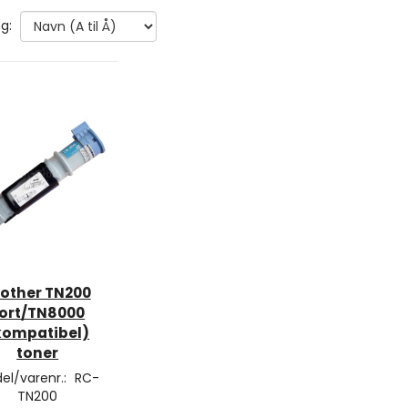
g:
rother TN200
ort/TN8000
kompatibel)
toner
el/varenr.:
RC-
TN200