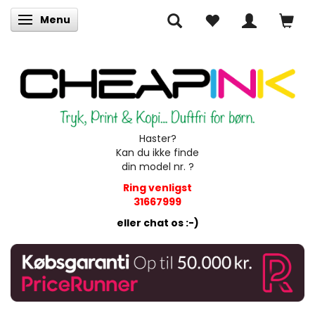
Menu
Skifte navigation
Haster?
Kan du ikke finde
din model nr. ?
Ring venligst
31667999
eller chat os :-)