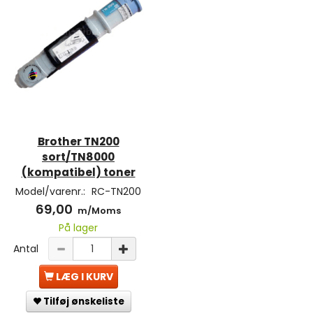
Brother TN200
sort/TN8000
(kompatibel) toner
Model/varenr.:
RC-TN200
69,00
m/Moms
På lager
Antal
LÆG I KURV
Tilføj ønskeliste