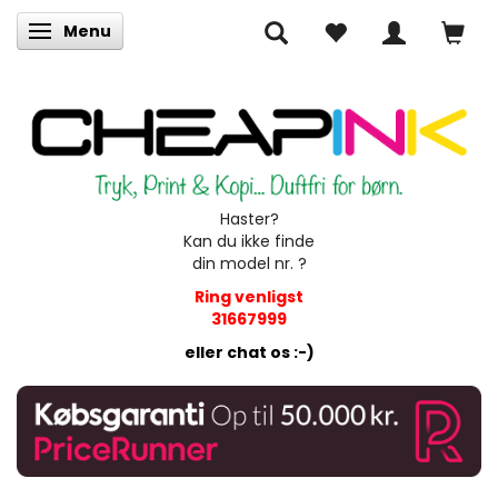
Menu
Skifte navigation
Haster?
Kan du ikke finde
din model nr. ?
Ring venligst
31667999
eller chat os :-)