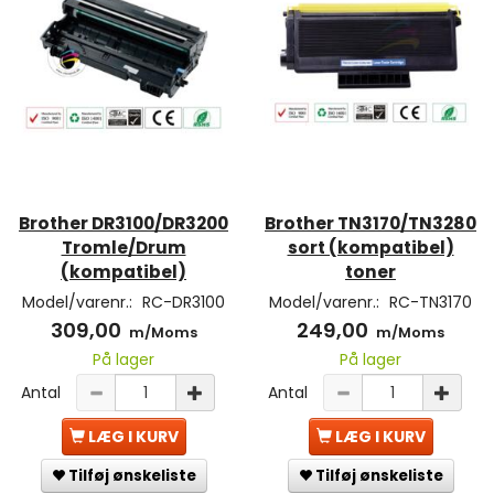
Brother DR3100/DR3200
Brother TN3170/TN3280
Tromle/Drum
sort (kompatibel)
(kompatibel)
toner
Model/varenr.:
RC-DR3100
Model/varenr.:
RC-TN3170
309,00
249,00
m/Moms
m/Moms
På lager
På lager
Antal
Antal
LÆG I KURV
LÆG I KURV
Tilføj ønskeliste
Tilføj ønskeliste