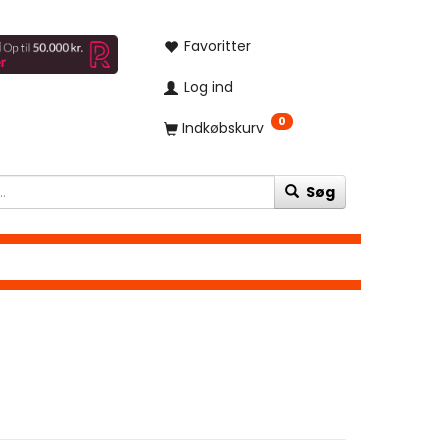
Favoritter
Log ind
0
Indkøbskurv
Søg