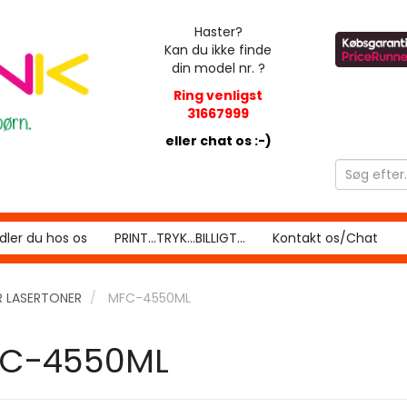
Haster?
Kan du ikke finde
din model nr. ?
Ring venligst
31667999
eller chat os :-)
ler du hos os
PRINT...TRYK...BILLIGT...
Kontakt os/Chat
 LASERTONER
MFC-4550ML
C-4550ML