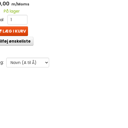
9,00
m/Moms
På lager
tal
LÆG I KURV
ilføj ønskeliste
g: