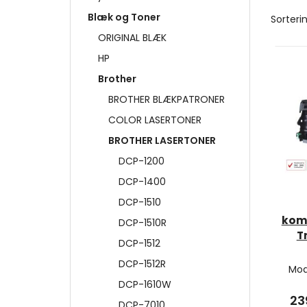
Blæk og Toner
Sorterin
ORIGINAL BLÆK
HP
Brother
BROTHER BLÆKPATRONER
COLOR LASERTONER
BROTHER LASERTONER
DCP-1200
DCP-1400
DCP-1510
komp
DCP-1510R
T
DCP-1512
DCP-1512R
Mod
DCP-1610W
23
DCP-7010