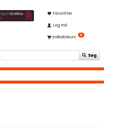
Favoritter
Log ind
0
Indkøbskurv
Søg