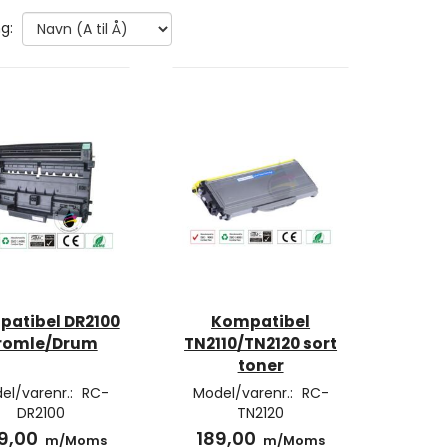
g:
atibel DR2100
Kompatibel
romle/Drum
TN2110/TN2120 sort
toner
el/varenr.:
RC-
Model/varenr.:
RC-
DR2100
TN2120
9,00
189,00
m/Moms
m/Moms