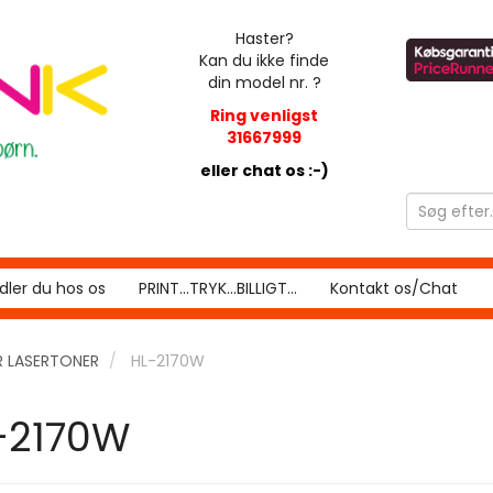
Haster?
Kan du ikke finde
din model nr. ?
Ring venligst
31667999
eller chat os :-)
ler du hos os
PRINT...TRYK...BILLIGT...
Kontakt os/Chat
 LASERTONER
HL-2170W
-2170W