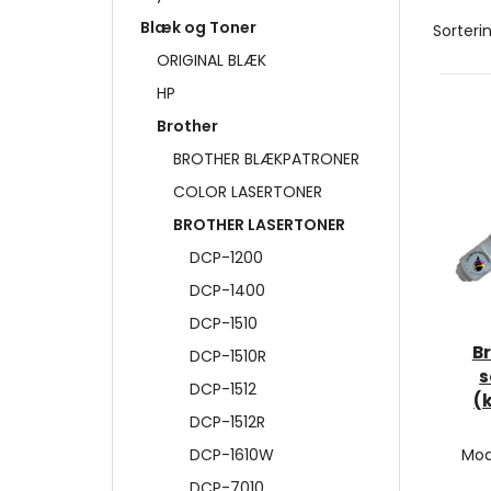
Blæk og Toner
Sorterin
ORIGINAL BLÆK
HP
Brother
BROTHER BLÆKPATRONER
COLOR LASERTONER
BROTHER LASERTONER
DCP-1200
DCP-1400
DCP-1510
B
DCP-1510R
s
DCP-1512
(
DCP-1512R
DCP-1610W
Mod
DCP-7010