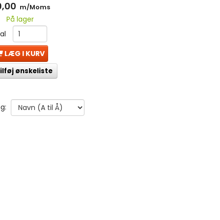
9,00
m/Moms
På lager
tal
LÆG I KURV
ilføj ønskeliste
g: