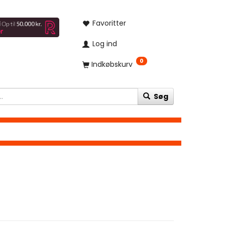
Favoritter
Log ind
0
Indkøbskurv
Søg