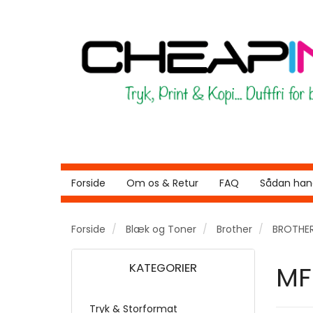
Forside
Om os & Retur
FAQ
Sådan hand
Forside
Blæk og Toner
Brother
BROTHER
KATEGORIER
MF
Tryk & Storformat