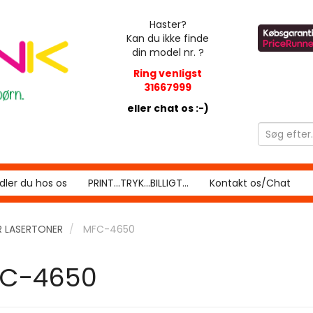
Haster?
Kan du ikke finde
din model nr. ?
Ring venligst
31667999
eller chat os :-)
ler du hos os
PRINT...TRYK...BILLIGT...
Kontakt os/Chat
 LASERTONER
MFC-4650
C-4650