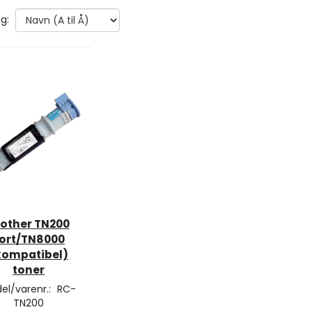
g:
rother TN200
ort/TN8000
kompatibel)
toner
el/varenr.:
RC-
TN200