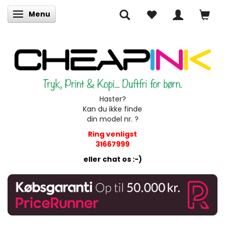
Menu
Skifte navigation
Haster?
Kan du ikke finde
din model nr. ?
Ring venligst
31667999
eller chat os :-)