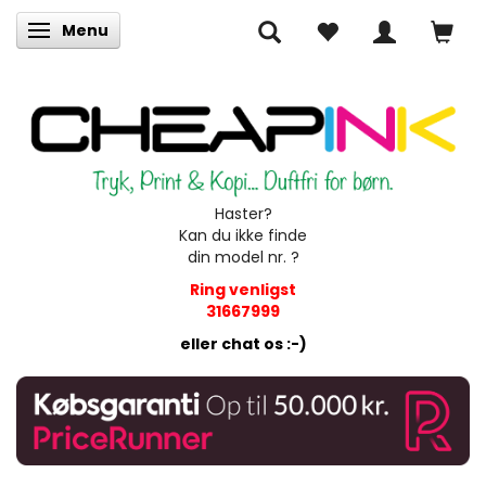
Menu
Skifte navigation
Haster?
Kan du ikke finde
din model nr. ?
Ring venligst
31667999
eller chat os :-)