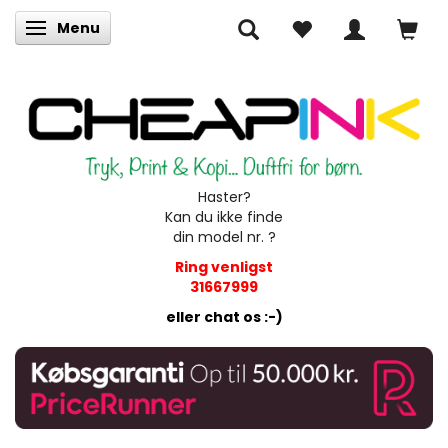
Menu
Skifte navigation
Haster?
Kan du ikke finde
din model nr. ?
Ring venligst
31667999
eller chat os :-)