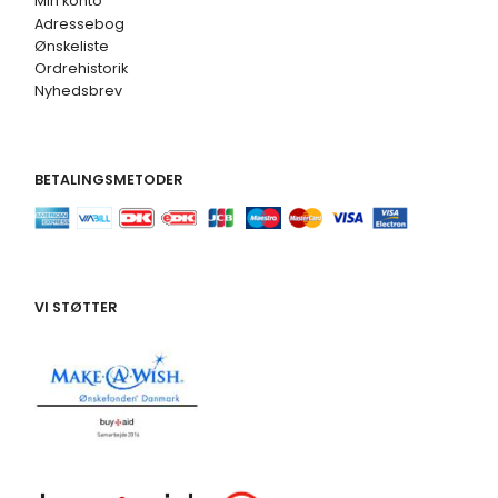
Min konto
Adressebog
Ønskeliste
Ordrehistorik
Nyhedsbrev
BETALINGSMETODER
VI STØTTER