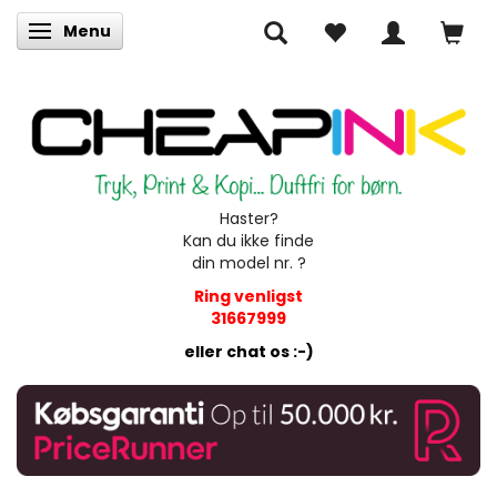
Menu
Skifte navigation
Haster?
Kan du ikke finde
din model nr. ?
Ring venligst
31667999
eller chat os :-)