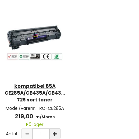
kompatibel 85A
CE285A/CB435A/CB436A/Canon
725 sort toner
Model/varenr.:
RC-CE285A
219,00
m/Moms
På lager
Antal