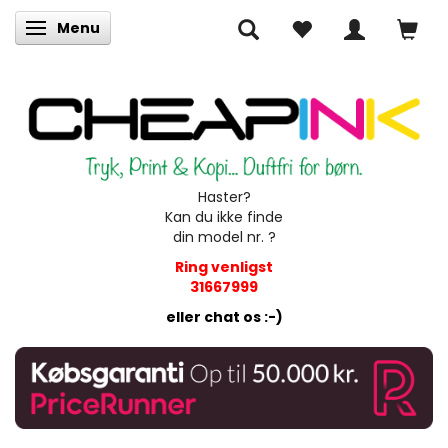
Menu
Skifte navigation
Haster?
Kan du ikke finde
din model nr. ?
Ring venligst
31667999
eller chat os :-)