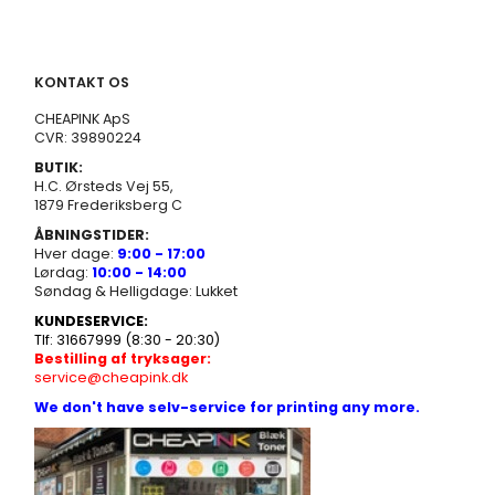
KONTAKT OS
CHEAPINK ApS
CVR: 39890224
BUTIK:
H.C. Ørsteds Vej 55,
1879 Frederiksberg C
ÅBNINGSTIDER:
Hver dage:
9:00 - 17:00
Lørdag:
10:00 - 14:00
Søndag & Helligdage: Lukket
KUNDESERVICE:
Tlf: 31667999 (8:30 - 20:30)
Bestilling af tryksager:
service@cheapink.dk
We don't have selv-service for printing any more.