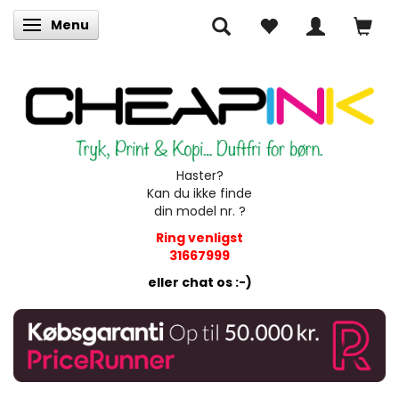
Menu
Skifte navigation
Haster?
Kan du ikke finde
din model nr. ?
Ring venligst
31667999
eller chat os :-)