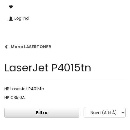
Log ind
Mono LASERTONER
LaserJet P4015tn
HP LaserJet P4015tn
HP CB510A
Filtre