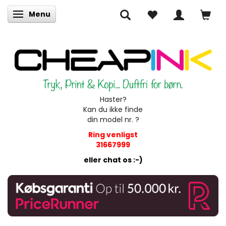
Menu
Skifte navigation
Haster?
Kan du ikke finde
din model nr. ?
Ring venligst
31667999
eller chat os :-)