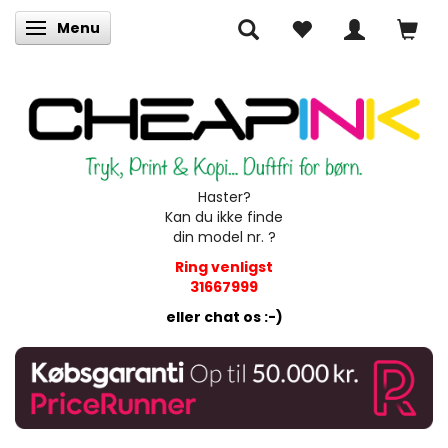
Menu
Skifte navigation
Haster?
Kan du ikke finde
din model nr. ?
Ring venligst
31667999
eller chat os :-)