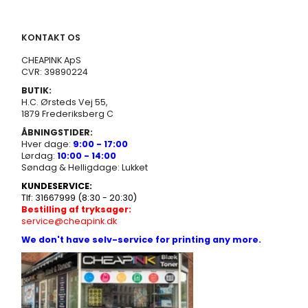
KONTAKT OS
CHEAPINK ApS
CVR: 39890224
BUTIK:
H.C. Ørsteds Vej 55,
1879 Frederiksberg C
ÅBNINGSTIDER:
Hver dage:
9:00 - 17:00
Lørdag:
10:00 - 14:00
Søndag & Helligdage: Lukket
KUNDESERVICE:
Tlf: 31667999 (8:30 - 20:30)
Bestilling af tryksager:
service@cheapink.dk
We don't have selv-service for printing any more.