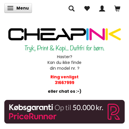
Menu
Skifte navigation
Haster?
Kan du ikke finde
din model nr. ?
Ring venligst
31667999
eller chat os :-)