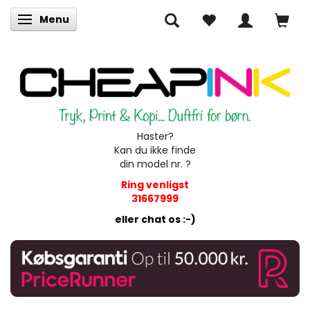
Menu
Skifte navigation
Haster?
Kan du ikke finde
din model nr. ?
Ring venligst
31667999
eller chat os :-)