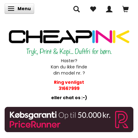
Menu
Skifte navigation
Haster?
Kan du ikke finde
din model nr. ?
Ring venligst
31667999
eller chat os :-)