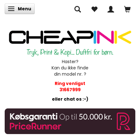
Menu
Skifte navigation
Haster?
Kan du ikke finde
din model nr. ?
Ring venligst
31667999
eller chat os :-)