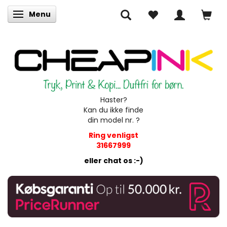
Menu
Skifte navigation
Haster?
Kan du ikke finde
din model nr. ?
Ring venligst
31667999
eller chat os :-)