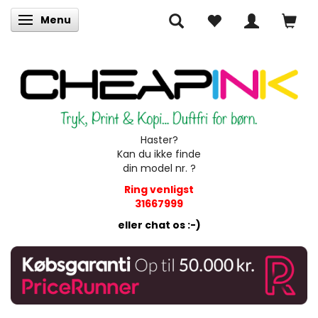
Menu
Skifte navigation
Haster?
Kan du ikke finde
din model nr. ?
Ring venligst
31667999
eller chat os :-)